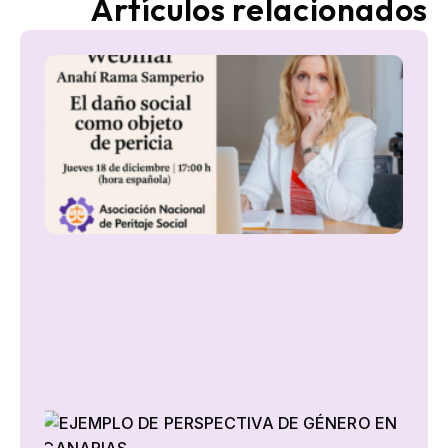
Artículos relacionados
We
el
soc
co
ob
de
per
18
las
9 d
dic
de
Gl
Po
Ma
Ej
pe
de