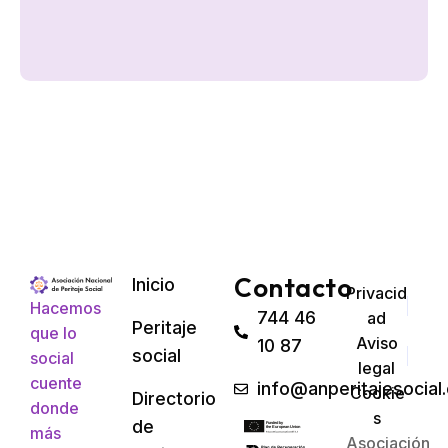
feb
20
Contacto
Inicio
Privacid
Hacemos
744 46
ad
Peritaje
que lo
Aviso
10 87
social
social
legal
cuente
info@anperitajesocial
Cookie
Directorio
donde
s
de
más
Asociación