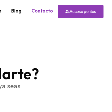
e
Blog
Contacto
Acceso peritos
arte?
ya seas