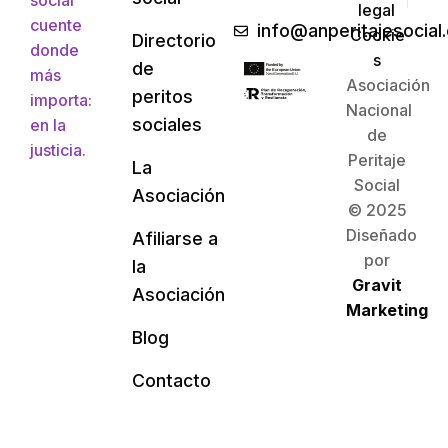
social
legal
cuente
info@anperitajesocial
Cookie
Directorio
donde
s
de
más
Asociación
peritos
importa:
Nacional
sociales
en la
de
justicia.
Peritaje
La
Social
Asociación
© 2025
Diseñado
Afiliarse a
por
la
Gravit
Asociación
Marketing
Blog
Contacto