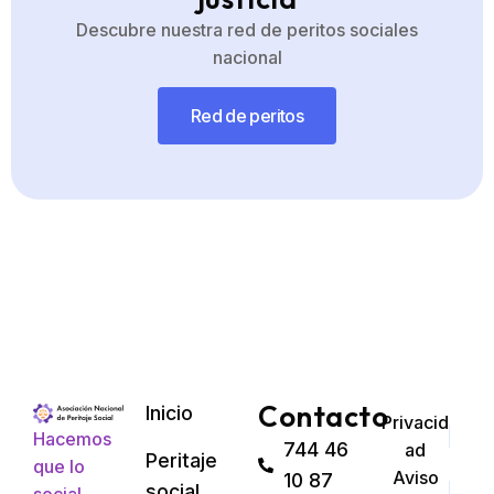
Descubre nuestra red de peritos sociales
nacional
Red de peritos
Contacto
Inicio
Privacid
Hacemos
744 46
ad
Peritaje
que lo
Aviso
10 87
social