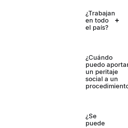
¿Trabajan
en todo
el país?
¿Cuándo
puedo aporta
un peritaje
social a un
procedimient
¿Se
puede